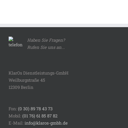
Haben Sie Fragen?
Rufen Sie uns an...
KlarOs Dienstleistungs-GmbH
Weilburgstraße 45
12309 Berlin
Fon:
(0 30) 89 78 43 73
Mobil:
(01 76) 61 85 87 82
E-Mail:
info@klaros-gmbh.de