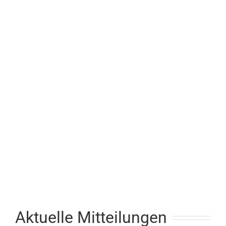
Aufzugreinigung
Reinigungsdienstleistungen
Kletterleistungen
Reinigungsdienstleistungen
Aktuelle Mitteilungen