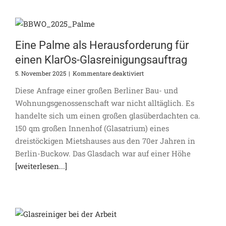
Eine Palme als Herausforderung für
einen KlarOs-Glasreinigungsauftrag
für
5. November 2025
|
Kommentare deaktiviert
Eine
Diese Anfrage einer großen Berliner Bau- und
Palme
als
Wohnungsgenossenschaft war nicht alltäglich. Es
Herausforderung
handelte sich um einen großen glasüberdachten ca.
für
150 qm großen Innenhof (Glasatrium) eines
einen
KlarOs-
dreistöckigen Mietshauses aus den 70er Jahren in
Glasreinigungsauftrag
Berlin-Buckow. Das Glasdach war auf einer Höhe
[weiterlesen...]