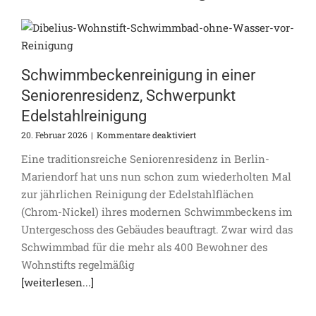
Schwimmbeckenreinigung in einer
Seniorenresidenz, Schwerpunkt
Edelstahlreinigung
für
20. Februar 2026
|
Kommentare deaktiviert
Schwimmbeckenreinigung
Eine traditionsreiche Seniorenresidenz in Berlin-
in
einer
Mariendorf hat uns nun schon zum wiederholten Mal
Seniorenresidenz,
zur jährlichen Reinigung der Edelstahlflächen
Schwerpunkt
(Chrom-Nickel) ihres modernen Schwimmbeckens im
Edelstahlreinigung
Untergeschoss des Gebäudes beauftragt. Zwar wird das
Schwimmbad für die mehr als 400 Bewohner des
Wohnstifts regelmäßig
[weiterlesen...]