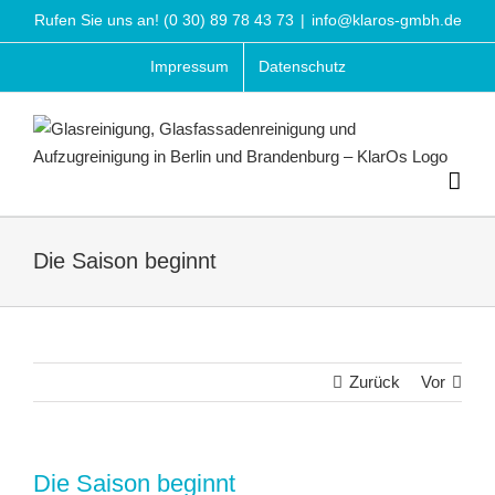
Zum
Rufen Sie uns an!
(0 30) 89 78 43 73
|
info@klaros-gmbh.de
Inhalt
Impressum
Datenschutz
springen
Die Saison beginnt
Zurück
Vor
Die Saison beginnt